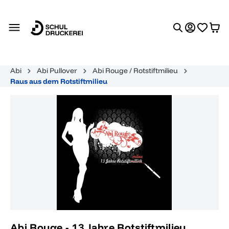
alt springen
Abi
Abi Pullover
Abi Rouge / Rotstiftmilieu
Raus aus dem Rotstiftmilieu
Bildergalerie überspringen
Abi Rouge - 13 Jahre Rotstiftmilieu