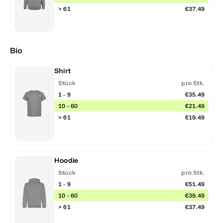
> 61
€37.49
Bio
Shirt
Stück
pro Stk.
1 - 9
€35.49
10 - 60
€21.49
> 61
€19.49
Hoodie
Stück
pro Stk.
1 - 9
€51.49
10 - 60
€39.49
> 61
€37.49