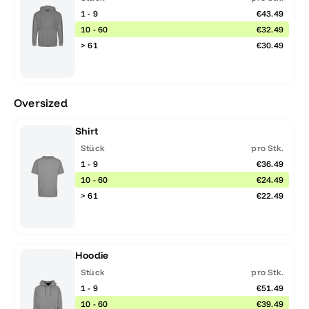
1 - 9
€43.49
10 - 60
€32.49
> 61
€30.49
Oversized
Shirt
Stück
pro Stk.
1 - 9
€36.49
10 - 60
€24.49
> 61
€22.49
Hoodie
Stück
pro Stk.
1 - 9
€51.49
10 - 60
€39.49