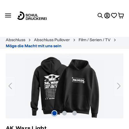
alt springen
Abschluss
Abschluss Pullover
Film / Serien / TV
Möge die Macht mit uns sein
Bildergalerie überspringen
AK Wars Light