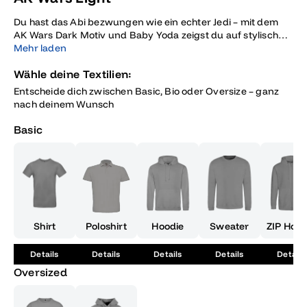
Du hast das Abi bezwungen wie ein echter Jedi – mit dem
AK Wars Dark Motiv und Baby Yoda zeigst du auf stylische
Weise, dass du bereit bist fürs nächste Level und dein
Mehr laden
Abschluss in einer weit entfernten Galaxis gefeiert wird wie
Wähle deine Textilien:
ein echtes Abenteuer.
Entscheide dich zwischen Basic, Bio oder Oversize – ganz
nach deinem Wunsch
Basic
Shirt
Poloshirt
Hoodie
Sweater
ZIP Hood
Details
Details
Details
Details
Details
Oversized