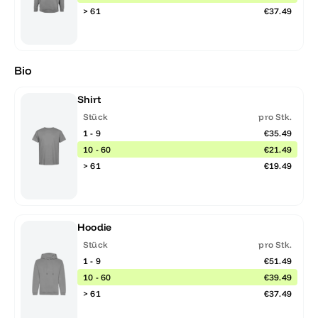
> 61
€37.49
Bio
Shirt
Stück
pro Stk.
1 - 9
€35.49
10 - 60
€21.49
> 61
€19.49
Hoodie
Stück
pro Stk.
1 - 9
€51.49
10 - 60
€39.49
> 61
€37.49