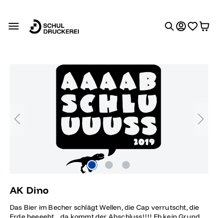
alt springen
Bildergalerie überspringen
AK Dino
Das Bier im Becher schlägt Wellen, die Cap verrutscht, die
Erde beeeebt... da kommt der Abschluss!!!! Eh kein Grund