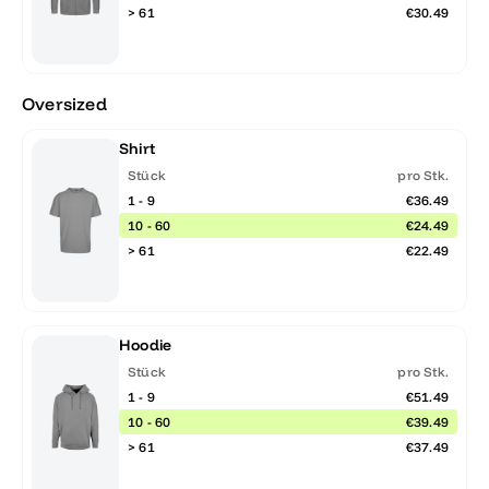
> 61
€30.49
Oversized
Shirt
Stück
pro Stk.
1 - 9
€36.49
10 - 60
€24.49
> 61
€22.49
Hoodie
Stück
pro Stk.
1 - 9
€51.49
10 - 60
€39.49
> 61
€37.49