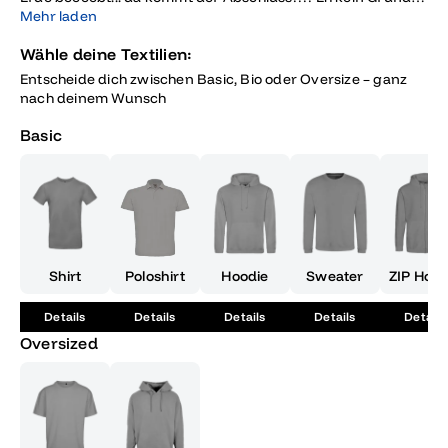
zur Panik, der ist ganz brav und will nur spielen, viel Fun im
Mehr laden
Sandkasten ihr Reptilologen ;)
Wähle deine Textilien:
Entscheide dich zwischen Basic, Bio oder Oversize – ganz
nach deinem Wunsch
Basic
Shirt
Poloshirt
Hoodie
Sweater
ZIP Hood
Details
Details
Details
Details
Details
Oversized