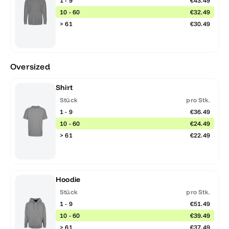
1 - 9
€43.49
10 - 60
€32.49
> 61
€30.49
Oversized
Shirt
Stück
pro Stk.
1 - 9
€36.49
10 - 60
€24.49
> 61
€22.49
Hoodie
Stück
pro Stk.
1 - 9
€51.49
10 - 60
€39.49
> 61
€37.49