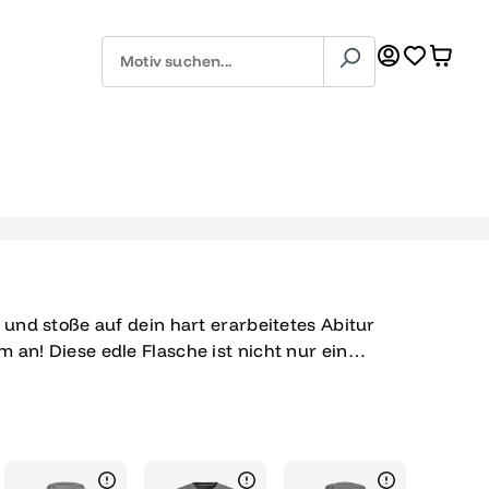
 und stoße auf dein hart erarbeitetes Abitur
 an! Diese edle Flasche ist nicht nur ein
enteuer, das perfekt zu deinem großen
e Piratenschädel mit gekreuzten Schwertern
 dass du nun bereit bist, neue Wege zu
wässer zu erkunden. Mit seiner luxuriösen
bietet dieser Rum einen unvergleichlichen