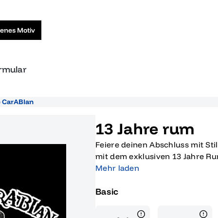
genes Motiv
ormular
he CarABIan
13 Jahre rum
Feiere deinen Abschluss mit Stil
mit dem exklusiven 13 Jahre Rum
Getränk, sondern ein echtes Ab
Mehr laden
Moment passt. Der ansprechend
Basic
auf der Flasche erinnert daran,
beschreiten und unbekannte Ge
Reifung über 13 Jahre hinweg, 