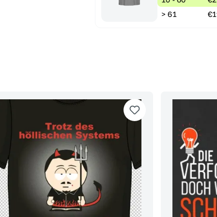
> 61
€1