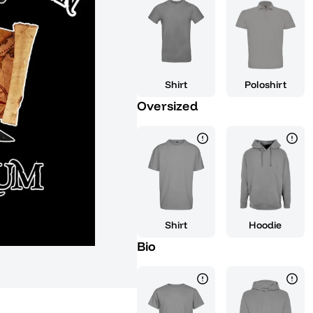
Geschmack, der dich auf eine ge
Der Rum ist ein ideales Gesche
deinem Leben zu zelebrieren, un
Freunden und Gästen hinterlass
einen entspannten Abend mit de
Shirt
Poloshirt
der perfekte Begleiter, um das
Oversized
Kapitels zu feiern. Stoße mit St
Tropfen dieses einzigartigen Get
dich von der Geschichte und d
dein nächstes Abenteuer mit ei
Shirt
Hoodie
Bio