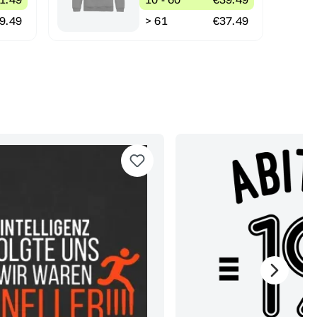
9.49
> 61
€37.49