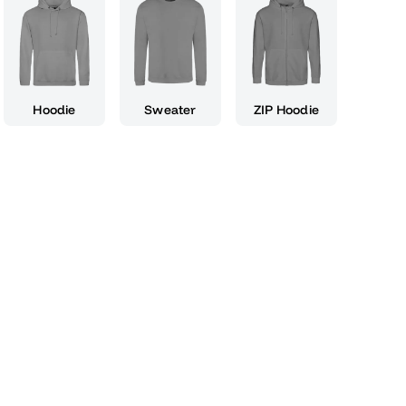
schmackliche Reise in die Karibik entführt.
nk, um diesen bedeutenden Meilenstein in
d wird mit Sicherheit Eindruck bei all deinen
en. Egal ob du eine große Party planst oder
inen engsten Freunden, der 13 Jahre Rum ist
Hoodie
Sweater
ZIP Hoodie
 Ende einer Ära und den Beginn eines neuen
olz auf deine Leistung an und genieße jeden
ränks, das für Erfolg und Tradition steht. Lass
em Aroma des Rums inspirieren und beginne
nem Schluck voller Charakter und Klasse.