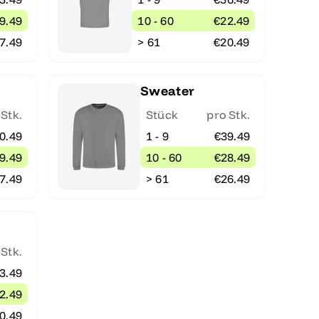
9.49
10 - 60
€22.49
7.49
> 61
€20.49
Sweater
 Stk.
Stück
pro Stk.
0.49
1 - 9
€39.49
9.49
10 - 60
€28.49
7.49
> 61
€26.49
 Stk.
3.49
2.49
0.49