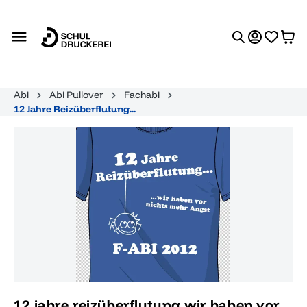
alt springen
Abi
Abi Pullover
Fachabi
12 Jahre Reizüberflutung...
Bildergalerie überspringen
12 jahre reizüberflutung wir haben vor