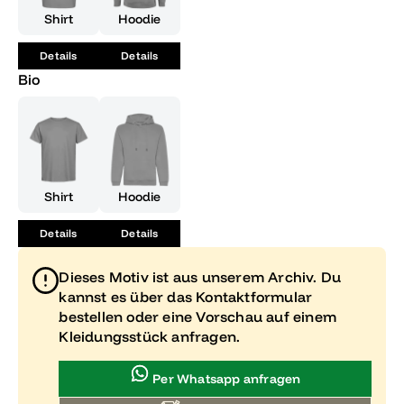
Geschenk für deinen gesamten Freundeskreis oder die
Shirt
Hoodie
perfekte Ergänzung zu deiner Abi-Ausrüstung. Sei stolz auf
das, was du erreicht hast, und trage es mit Stil!
Details
Details
Bio
Shirt
Hoodie
Details
Details
Dieses Motiv ist aus unserem Archiv. Du
kannst es über das Kontaktformular
bestellen oder eine Vorschau auf einem
Kleidungsstück anfragen.
Per Whatsapp anfragen