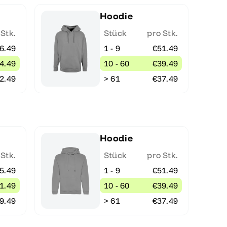
Hoodie
 Stk.
Stück
pro Stk.
6.49
1 - 9
€51.49
4.49
10 - 60
€39.49
2.49
> 61
€37.49
Hoodie
 Stk.
Stück
pro Stk.
5.49
1 - 9
€51.49
1.49
10 - 60
€39.49
9.49
> 61
€37.49