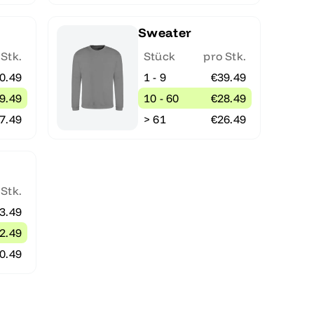
Sweater
 Stk.
Stück
pro Stk.
0.49
1 - 9
€39.49
9.49
10 - 60
€28.49
7.49
> 61
€26.49
 Stk.
3.49
2.49
0.49