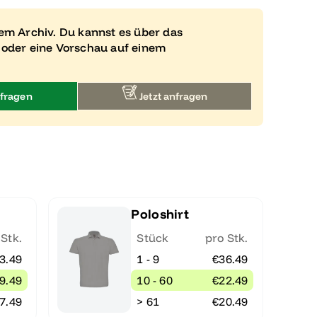
rem Archiv. Du kannst es über das
 oder eine Vorschau auf einem
fragen
Jetzt anfragen
Poloshirt
 Stk.
Stück
pro Stk.
3.49
1 - 9
€36.49
9.49
10 - 60
€22.49
7.49
> 61
€20.49