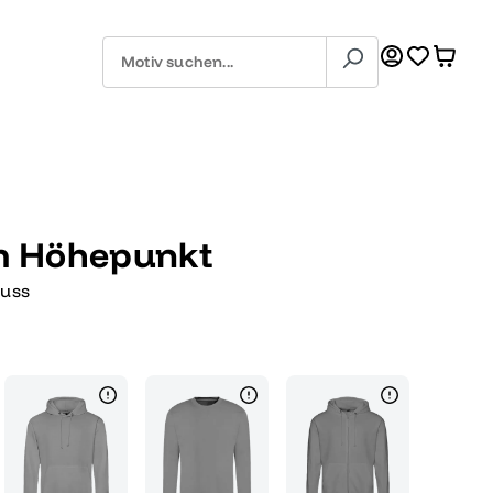
um Höhepunkt
luss