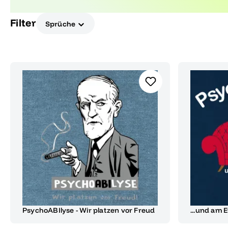
vielfältige stilvolle Dekorationen, die im Trend lieg
Filter
Sprüche
PsychoABIlyse - Wir platzen vor Freud
...und am 