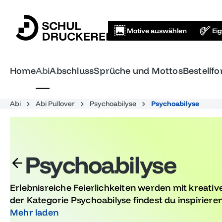
springen
Zur Hauptnavigation springen
Motive auswählen
Ei
Home
Abi
Abschluss
Sprüche und Mottos
Bestellf
Abi
Abi Pullover
Psychoabilyse
Psychoabilyse
Psychoabilyse
Erlebnisreiche Feierlichkeiten werden mit kreativ
der Kategorie Psychoabilyse findest du inspirieren
deinen besonderen Anlass wie das Abitur abgest
Mehr laden