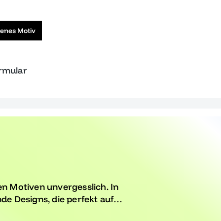
genes Motiv
ormular
en Motiven unvergesslich. In
de Designs, die perfekt auf
immt sind. Entdecke